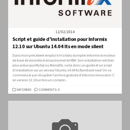
12/02/2014
Script et guide d’installation pour Informix
12.10 sur Ubuntu 14.04 lts en mode silent
Dans mon précédent emploi il m’a fallu dompter Informix le moteur
de base de données transactionnel de IBM. Son installation est bien
plus ardue que MySql ou MariaDb, voila donc un guide et un script
d’installation sur un serveur Ubuntu 14.04 lts flambant neuf. On va
commencer par récupérer l’archive gratuite d’Informix Innovator-C
en version 12.10 un fois un compte...
CATEGORIES
INFORMIX
COMMENTS: 0