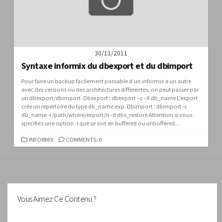
30/11/2011
Syntaxe informix du dbexport et du dbimport
Pour faire un backup facilement passable d’un informix a un autre
avec des versions ou des architectures differentes, on peut passer par
un dbexport/dbimport. Dbexport : dbexport –c –X db_name L’export
crée un repertoire du type db_name.exp. Dbimport : dbimport -c
db_name -i /path/where/export/is -d dbs_restore Attention si vous
specifiez une option -l que se soit en buffered ou unbuffered...
CATEGORIES
INFORMIX
COMMENTS: 0
Vous Aimez Ce Contenu ?