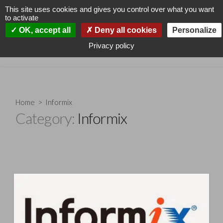
Skip
This site uses cookies and gives you control over what you want
to
to activate
content
Cyklodev
OK, accept all
Deny all cookies
Personalize
Search
Men
Privacy policy
Adminsys and more
Toggle
Home
> Informix
Category:
Informix