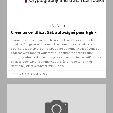
11/02/2014
Créer un certificat SSL auto-signé pour Nginx
Si vous ne souhaitez pas acheter un certificat SSL, il est tout a fait
possible d’un générer un vous même. Vous pouvez aussi: faire un
certificat Let’s encrypt qui n’est pas auto signé mais valide (icône du
cadenas vert). monter vous même une autorité de certification
https://sysadmin.cyklodev.com/creer-une-autorite-de-certification-
ca-avec-openssl/ On commence par créer un répertoire : mkdir
/etc/nginx/ssl/ cd /etc/nginx/ssl/ Puis on...
CATEGORIES
NGINX
COMMENTS: 2