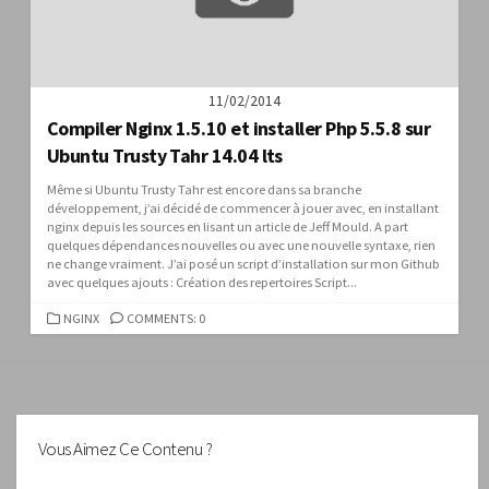
11/02/2014
Compiler Nginx 1.5.10 et installer Php 5.5.8 sur
Ubuntu Trusty Tahr 14.04 lts
Même si Ubuntu Trusty Tahr est encore dans sa branche
développement, j’ai décidé de commencer à jouer avec, en installant
nginx depuis les sources en lisant un article de Jeff Mould. A part
quelques dépendances nouvelles ou avec une nouvelle syntaxe, rien
ne change vraiment. J’ai posé un script d’installation sur mon Github
avec quelques ajouts : Création des repertoires Script...
CATEGORIES
NGINX
COMMENTS: 0
Vous Aimez Ce Contenu ?