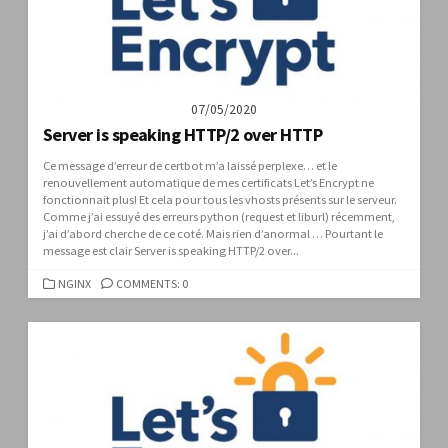
07/05/2020
Server is speaking HTTP/2 over HTTP
Ce message d’erreur de certbot m’a laissé perplexe… et le
renouvellement automatique de mes certificats Let’s Encrypt ne
fonctionnait plus! Et cela pour tous les vhosts présents sur le serveur.
Comme j’ai essuyé des erreurs python (request et liburl) récemment,
j’ai d’abord cherche de ce coté. Mais rien d’anormal … Pourtant le
message est clair Server is speaking HTTP/2 over...
CATEGORIES
NGINX
COMMENTS: 0