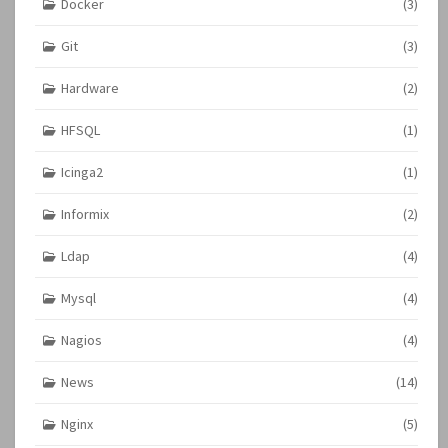
Docker
(3)
Git
(3)
Hardware
(2)
HFSQL
(1)
Icinga2
(1)
Informix
(2)
Ldap
(4)
Mysql
(4)
Nagios
(4)
News
(14)
Nginx
(5)