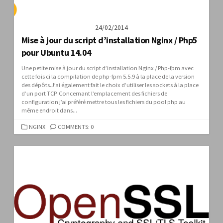
24/02/2014
Mise à jour du script d’installation Nginx / Php5
pour Ubuntu 14.04
Une petite mise à jour du script d’installation Nginx / Php-fpm avec
cette fois ci la compilation de php-fpm 5.5.9 à la place de la version
des dépôts.J’ai également fait le choix d’utiliser les sockets à la place
d’un port TCP. Concernant l’emplacement des fichiers de
configuration j’ai préféré mettre tous les fichiers du pool php au
même endroit dans...
CATEGORIES
NGINX
COMMENTS: 0