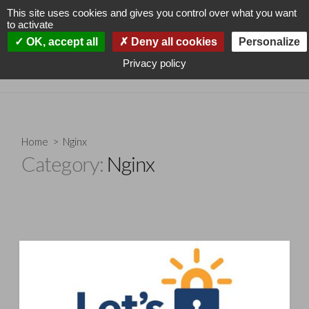
Skip
This site uses cookies and gives you control over what you want
to
to activate
content
Cyklodev
OK, accept all
Deny all cookies
Personalize
Search
Men
Privacy policy
Adminsys and more
Toggle
Home
> Nginx
Category:
Nginx