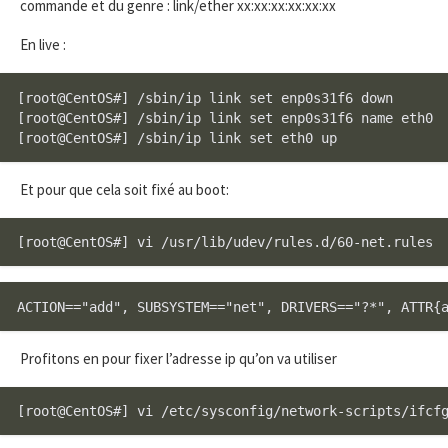
commande et du genre : link/ether xx:xx:xx:xx:xx:xx
En live :
[root@CentOS#] /sbin/ip link set enp0s31f6 down

[root@CentOS#] /sbin/ip link set enp0s31f6 name eth0

Et pour que cela soit fixé au boot:
Profitons en pour fixer l’adresse ip qu’on va utiliser