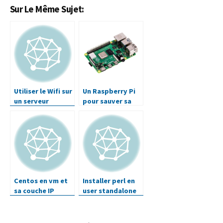
Sur Le Même Sujet:
Utiliser le Wifi sur
Un Raspberry Pi
un serveur
pour sauver sa
GNU/Linux
box
Centos en vm et
Installer perl en
sa couche IP
user standalone
sur debian et
centos