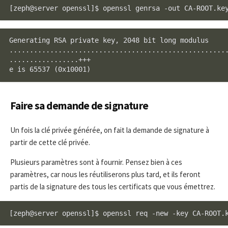
[zeph@server openssl]$ openssl genrsa -out CA-ROOT.ke
Generating RSA private key, 2048 bit long modulus

......................................................
.................+++

e is 65537 (0x10001)
Faire sa demande de signature
Un fois la clé privée générée, on fait la demande de signature à
partir de cette clé privée.
Plusieurs paramètres sont à fournir. Pensez bien à ces
paramètres, car nous les réutiliserons plus tard, et ils feront
partis de la signature des tous les certificats que vous émettrez.
[zeph@server openssl]$ openssl req -new -key CA-ROOT.