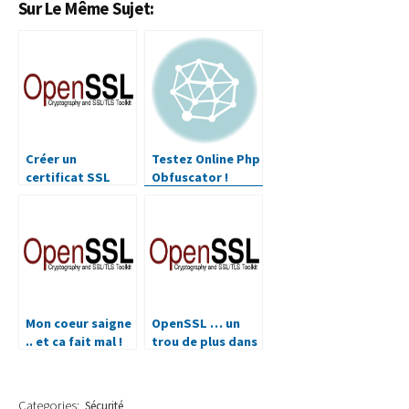
Sur Le Même Sujet:
Créer un
Testez Online Php
certificat SSL
Obfuscator !
auto-signé pour
Nginx
Mon coeur saigne
OpenSSL … un
.. et ca fait mal !
trou de plus dans
Vulnérabilité sur
le gruyère !
OpenSSL
Categories:
Sécurité