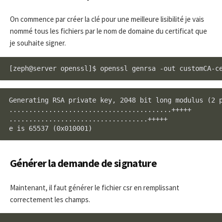
On commence par créer la clé pour une meilleure lisibilité je vais
nommé tous les fichiers par le nom de domaine du certificat que
je souhaite signer.
[zeph@server openssl]$ openssl genrsa -out customCA-c
Generating RSA private key, 2048 bit long modulus (2 p
.........................................+++++

...................................+++++

e is 65537 (0x010001)
Générer la demande de signature
Maintenant, il faut générer le fichier csr en remplissant
correctement les champs.