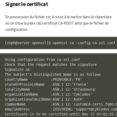
Signer le certificat
En possession du fichier csr, il reste à le mettre dans le répertoire
où se situe la paire clé/certificat CA-ROOT ainsi que le fichier de
configuration.
[zeph@server openssl]$ openssl ca -config ca-ssl.conf
Using configuration from ca-ssl.conf

Check that the request matches the signature

Signature ok

The Subject's Distinguished Name is as follows

countryName           :PRINTABLE:'FR'

stateOrProvinceName   :ASN.1 12:'France'

localityName          :ASN.1 12:'Strasbourg'

organizationName      :ASN.1 12:'Cyklodev'

organizationalUnitName:ASN.1 12:'Auth'

commonName            :ASN.1 12:'customCA-cert1.fqdn.d
emailAddress          :IA5STRING:'support@cyklodev.com
Certificate is to be certified until Nov 17 07:02:29 2