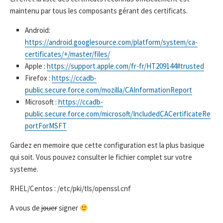
maintenu par tous les composants gérant des certificats.
Android:
https://android.googlesource.com/platform/system/ca-
certificates/+/master/files/
Apple :
https://support.apple.com/fr-fr/HT209144#trusted
Firefox :
https://ccadb-
public.secure.force.com/mozilla/CAInformationReport
Microsoft :
https://ccadb-
public.secure.force.com/microsoft/IncludedCACertificateRe
portForMSFT
Gardez en memoire que cette configuration est la plus basique
qui soit. Vous pouvez consulter le fichier complet sur votre
systeme.
RHEL/Centos : /etc/pki/tls/openssl.cnf
A vous de
jouer
signer