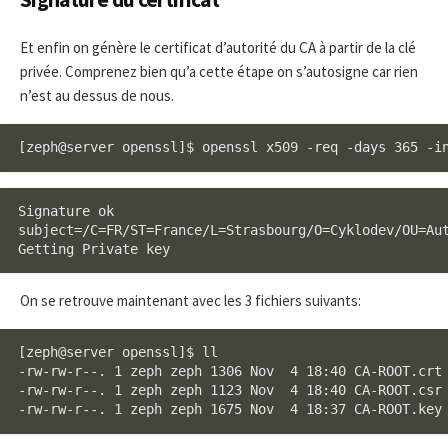
Et enfin on génère le certificat d’autorité du CA à partir de la clé
privée. Comprenez bien qu’a cette étape on s’autosigne car rien
n’est au dessus de nous.
[zeph@server openssl]$ openssl x509 -req -days 365 -i
Signature ok

subject=/C=FR/ST=France/L=Strasbourg/O=Cyklodev/OU=Aut
Getting Private key
On se retrouve maintenant avec les 3 fichiers suivants:
[zeph@server openssl]$ ll

-rw-rw-r--. 1 zeph zeph 1306 Nov  4 18:40 CA-ROOT.crt

-rw-rw-r--. 1 zeph zeph 1123 Nov  4 18:40 CA-ROOT.csr

-rw-rw-r--. 1 zeph zeph 1675 Nov  4 18:37 CA-ROOT.key