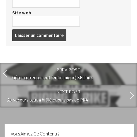
Site web
Post
comment
PREV POST
Gérer correctement (enfin mieux) SELinux
NEXT POST
Au secours tout a brûlé et on a pas de PRA
Vous Aimez Ce Contenu ?