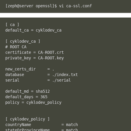
[zeph@server openssl]$ vi ca-ssl.conf
[ ca ]

default_ca = cyklodev_ca

[ cyklodev_ca ]

# ROOT CA

certificate = CA-ROOT.crt

private_key = CA-ROOT.key

new_certs_dir     = .

database          = ./index.txt

serial            = ./serial

default_md = sha512

default_days = 365

policy = cyklodev_policy

[ cyklodev_policy ]

countryName             = match

stateOrProvinceName     = match
