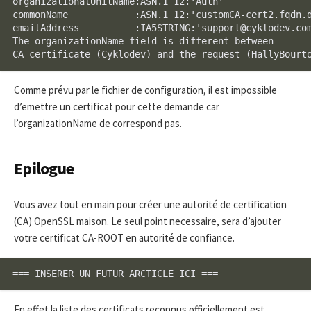
organizationalUnitName:ASN.1 12:'Auth'

commonName            :ASN.1 12:'customCA-cert2.fqdn.d
emailAddress          :IA5STRING:'support@cyklodev.com
The organizationName field is different between

CA certificate (Cyklodev) and the request (HallyBourt
Comme prévu par le fichier de configuration, il est impossible
d’emettre un certificat pour cette demande car
l’organizationName de correspond pas.
Epilogue
Vous avez tout en main pour créer une autorité de certification
(CA) OpenSSL maison. Le seul point necessaire, sera d’ajouter
votre certificat CA-ROOT en autorité de confiance.
=== INSERER UN FUTUR ARCTICLE ICI ===
En effet la liste des certificats reconnus officiellement est