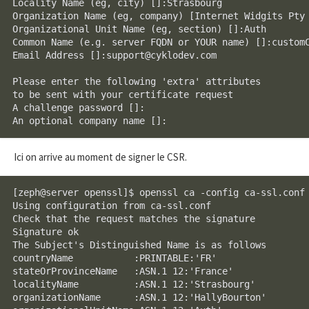
Locality Name (eg, city) []:Strasbourg

Organization Name (eg, company) [Internet Widgits Pty 
Organizational Unit Name (eg, section) []:Auth

Common Name (e.g. server FQDN or YOUR name) []:customC
Email Address []:support@cyklodev.com

Please enter the following 'extra' attributes

to be sent with your certificate request

A challenge password []:

An optional company name []:
Ici on arrive au moment de signer le CSR.
[zeph@server openssl]$ openssl ca -config ca-ssl.conf 
Using configuration from ca-ssl.conf

Check that the request matches the signature

Signature ok

The Subject's Distinguished Name is as follows

countryName           :PRINTABLE:'FR'

stateOrProvinceName   :ASN.1 12:'France'

localityName          :ASN.1 12:'Strasbourg'

organizationName      :ASN.1 12:'HallyBourton'
