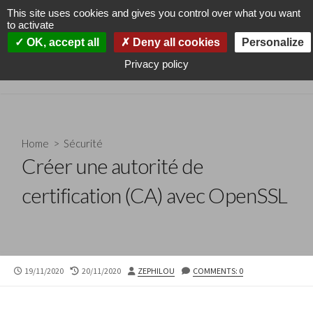
Skip
This site uses cookies and gives you control over what you want
to
to activate
content
Cyklodev
OK, accept all
Deny all cookies
Personalize
Search
Men
Privacy policy
Adminsys and more
Toggle
Home
>
Sécurité
Créer une autorité de
certification (CA) avec OpenSSL
PUBLISHED
LAST
AUTHOR
19/11/2020
20/11/2020
ZEPHILOU
COMMENTS: 0
DATE
MODIFIED
DATE